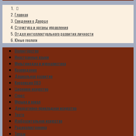
Главная
Сведения о Дворце
Структура и органы управления
Отдел интеллектуального развития личности
Юные геологи
Волонтёрство
Иностранные языки
Мультимедиа и журналистика
Краеведение
Дошкольное развитие
Коррекция ОВЗ
Цирковое искусство
Спорт
Музыка и вокал
Декоративно-прикладное искусство
Театр
Изобразительное искусство
Радиоэлектроника
Танцы