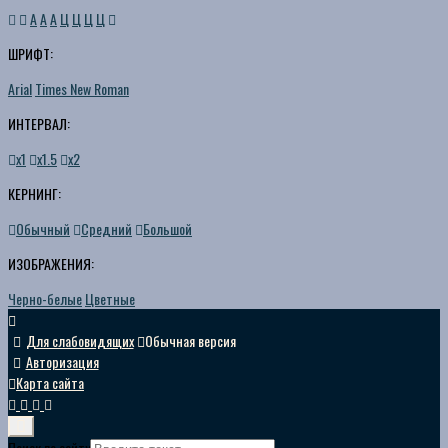
A
A
A
Ц
Ц
Ц
Ц
ШРИФТ:
Arial
Times New Roman
ИНТЕРВАЛ:
х1
х1.5
х2
КЕРНИНГ:
Обычный
Средний
Большой
ИЗОБРАЖЕНИЯ:
Черно-белые
Цветные
Для слабовидящих
Обычная версия
Авторизация
Карта сайта
Поиск по сайту