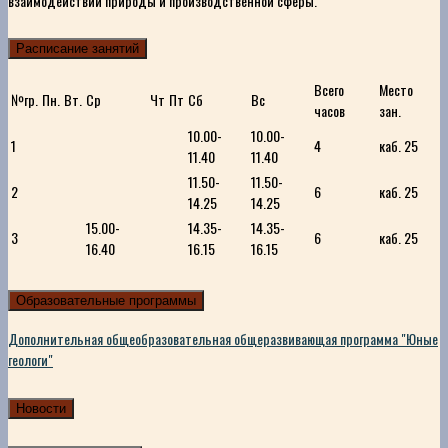
взаимодействий природы и производственной сферы.
Расписание занятий
Всего
Место
№гр.
Пн.
Вт.
Ср
Чт
Пт
Сб
Вс
часов
зан.
10.00-
10.00-
1
4
каб. 25
11.40
11.40
11.50-
11.50-
2
6
каб. 25
14.25
14.25
15.00-
14.35-
14.35-
3
6
каб. 25
16.40
16.15
16.15
Образовательные программы
Дополнительная общеобразовательная общеразвивающая программа "Юные
геологи"
Новости