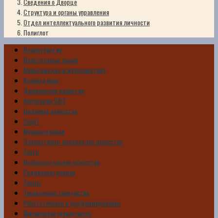
Сведения о Дворце
Структура и органы управления
Отдел интеллектуального развития личности
Полиглот
Волонтёрство
Иностранные языки
Мультимедиа и журналистика
Краеведение
Дошкольное развитие
Коррекция ОВЗ
Цирковое искусство
Спорт
Музыка и вокал
Декоративно-прикладное искусство
Театр
Изобразительное искусство
Радиоэлектроника
Танцы
Техническое творчество
Робототехника и программирование
Финансовая грамотность