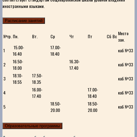
иностранными языками.
Расписание занятий
Место
№гр.
Пн.
Вт.
Ср
Чт
Пт
Сб
Вс
зан.
15.00-
17.00-
1
каб №33
16.40
18.40
16.50-
16.30-
2
каб №33
18.00
17.40
18.10-
17.50-
3
каб №33
18.55
18.35
16.00-
17.00-
4
каб №33
17.40
18.40
18.50-
18.50-
5
каб №33
20.00
20.00
Образовательные программы