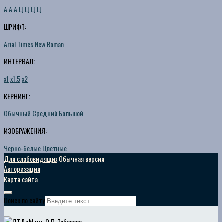
A
A
A
Ц
Ц
Ц
Ц
ШРИФТ:
Arial
Times New Roman
ИНТЕРВАЛ:
х1
х1.5
х2
КЕРНИНГ:
Обычный
Средний
Большой
ИЗОБРАЖЕНИЯ:
Черно-белые
Цветные
Для слабовидящих
Обычная версия
Авторизация
Карта сайта
Поиск по сайту