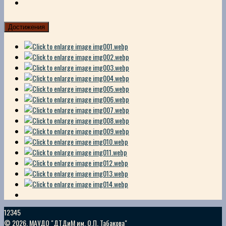
Достижения
12345
© 2026. МАУДО "ДТДиМ им. О.П. Табакова"