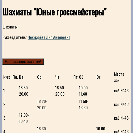
Шахматы "Юные гроссмейстеры"
Шахматы
Руководитель:
Чекмарёва Лия Анверовна
Расписание занятий
Место
№гр.
Пн.
Вт.
Ср
Чт
Пт
Сб
Вс
зан.
18.50-
18.50-
10.00-
1
каб №43
20.00
20.00
11.40
18.20-
11.50-
2
каб №43
20.00
13.30
17.00-
3
каб №43
18.40
16.30-
10.00-
4
каб №43