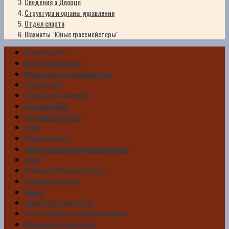
Сведения о Дворце
Структура и органы управления
Отдел спорта
Шахматы "Юные гроссмейстеры"
Волонтёрство
Иностранные языки
Мультимедиа и журналистика
Краеведение
Дошкольное развитие
Коррекция ОВЗ
Цирковое искусство
Спорт
Музыка и вокал
Декоративно-прикладное искусство
Театр
Изобразительное искусство
Радиоэлектроника
Танцы
Техническое творчество
Робототехника и программирование
Финансовая грамотность