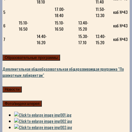
18.10
11.40
17.00-
11.50-
5
каб №43
18.40
13.30
15.10-
15.10-
13.40-
6
каб №43
16.50
16.50
15.20
14.40-
15.30-
13.40-
7
каб №43
16.20
17.10
15.20
Образовательные программы
Дополнительная общеобразовательная общеразвивающая программа "По
шахматным лабиринтам"
Новости
Фото/видеогалерея