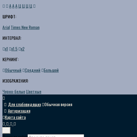
A
A
A
Ц
Ц
Ц
Ц
ШРИФТ:
Arial
Times New Roman
ИНТЕРВАЛ:
х1
х1.5
х2
КЕРНИНГ:
Обычный
Средний
Большой
ИЗОБРАЖЕНИЯ:
Черно-белые
Цветные
Для слабовидящих
Обычная версия
Авторизация
Карта сайта
Поиск по сайту