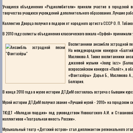
Учащиеся объединения «Радиолюбители» приняли участие в городской выс
творчества учащихся учреждений дополнительного образования. Лучшие раб
Коллектив Дворца получил в подарок от народного артиста СССР О. П. Табако
В 2010 году солисты объединения классического вокала «Орфей» принимали 
Воспитанники ансамбля эстрадной пес
На международном конкурсе «Балтийс
Маслякова А. Также воспитанники анс
джазовой музыки «Joung iazz» (Бала
всероссийском конкурсе «Полёт», в об
«Фантазёры» Дарья Б., Маслякова А.,
Болгария.
В конце 2010 года в музее истории ДТДиМ состоялась встреча с бывшим курса
Музей истории ДТДиМ получил звание «Лучший музей - 2010» на городском с
ТЮДТ «Молодая гвардия» под руководством Новохатского А.И. и Стахановой
коллективов «Театральная юность России».
Музыкальный театр «Детский остров» стал дипломантом регионального этап