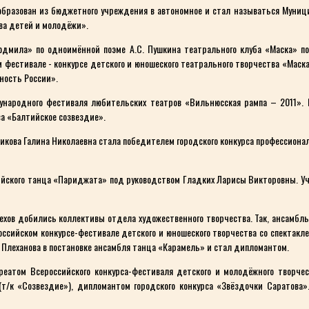
образован из бюджетного учреждения в автономное и стал называться Муниц
ва детей и молодёжи».
юдмила» по одноимённой поэме А.С. Пушкина театрального клуба «Маска» по
м фестивале - конкурсе детского и юношеского театрального творчества «Маска
ность России».
дународного фестиваля любительских театров «Вильнюсская рампа – 2011». 
са «Балтийское созвездие».
кова Галина Николаевна стала победителем городского конкурса профессионал
ского танца «Париджата» под руководством Гладких Ларисы Викторовны. Уч
пехов добились коллективы отдела художественного творчества. Так, ансамбл
российском конкурсе-фестивале детского и юношеского творчества со спектак
. Плеханова в постановке ансамбля танца «Карамель» и стал дипломантом.
еатом Всероссийского конкурса-фестиваля детского и молодёжного творчес
т/к «Созвездие»), дипломантом городского конкурса «Звёздочки Саратова»