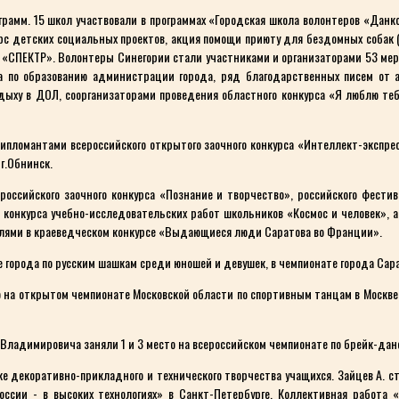
мм. 15 школ участвовали в программах «Городская школа волонтеров «Данко»
рс детских социальных проектов, акция помощи приюту для бездомных собак 
а «СПЕКТР». Волонтеры Синегории стали участниками и организаторами 53 ме
 по образованию администрации города, ряд благодарственных писем от 
ыху в ДОЛ, соорганизаторами проведения областного конкурса «Я люблю тебя
пломантами всероссийского открытого заочного конкурса «Интеллект-экспресс
г.Обнинск.
оссийского заочного конкурса «Познание и творчество», российского фести
конкурса учебно-исследовательских работ школьников «Космос и человек», 
елями в краеведческом конкурсе «Выдающиеся люди Саратова во Франции».
города по русским шашкам среди юношей и девушек, в чемпионате города Сара
 на открытом чемпионате Московской области по спортивным танцам в Москве,
адимировича заняли 1 и 3 место на всероссийском чемпионате по брейк-дансу
е декоративно-прикладного и технического творчества учащихся. Зайцев А. 
ссии - в высоких технологиях» в Санкт-Петербурге. Коллективная работа 