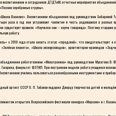
для воспитанников и сотрудников ДТДТиМ; отчетные мероприятия объединений
 «Поэзии серебряные струны».
Школа Василис». Воспитанники объединения под руководством Бобаровой Т
ыре раза в год они устраивают чаепитие в честь родившихся в разные вр
ве существует правило: «Научился сам – научи товарища». Поэтому старшие 
льную работу.
ь» с 2010 года стала носить статус «городской», что свидетельствует о е
Зелёная планета», «Школа экскурсоводов», архитекторов-краеведов «Зодчи
бъединения робототехники «Мехатроника» под руководством Мусатова В. Ю.
. Гагарина, факультет ФЭТИП. При построении модели робота учащиеся познав
Воспитанники учились пользоваться разнообразными инструментами и прибора
одный артист СССР О. П. Табаков подарил Дворцу творчества детей и молодёж
омантом открытого Всероссийского фестиваля-конкурса «Морозко» в г. Казань,