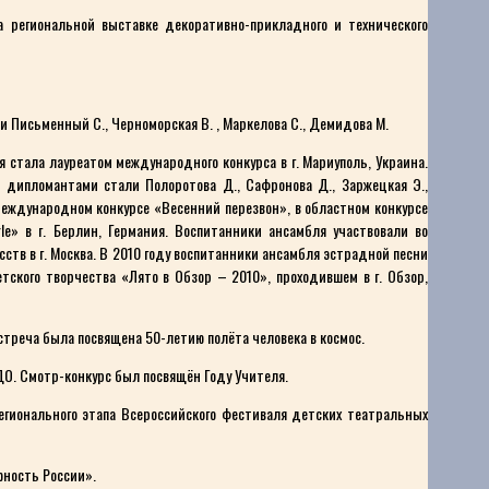
 региональной выставке декоративно-прикладного и технического
 Письменный С., Черноморская В. , Маркелова С., Демидова М.
стала лауреатом международного конкурса в г. Мариуполь, Украина.
и дипломантами стали Полоротова Д., Сафронова Д., Заржецкая Э.,
международном конкурсе «Весенний перезвон», в областном конкурсе
le» в г. Берлин, Германия. Воспитанники ансамбля участвовали во
ств в г. Москва. В 2010 году воспитанники ансамбля эстрадной песни
ского творчества «Лято в Обзор – 2010», проходившем в г. Обзор,
Встреча была посвящена 50-летию полёта человека в космос.
О. Смотр-конкурс был посвящён Году Учителя.
егионального этапа Всероссийского фестиваля детских театральных
юность России».