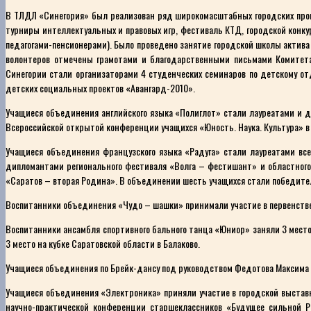
В ТЛДЛ «Синегория» был реализован ряд широкомасштабных городских програ
турниры интеллектуальных и правовых игр, фестиваль КТД, городской конку
педагогами-пенсионерами). Было проведено занятие городской школы актив
волонтеров отмечены грамотами и благодарственными письмами Комитета
Синегории стали организаторами 4 студенческих семинаров по детскому отд
детских социальных проектов «Авангард-2010».
Учащиеся объединения английского языка «Полиглот» стали лауреатами и ди
Всероссийской открытой конференции учащихся «Юность. Наука. Культура» в 
Учащиеся объединения французского языка «Радуга» стали лауреатами всер
дипломантами регионального фестиваля «Волга – фестишант» и областного 
«Саратов – вторая Родина». В объединении шесть учащихся стали победит
Воспитанники объединения «Чудо – шашки» принимали участие в первенстве 
Воспитанники ансамбля спортивного бального танца «Юниор» заняли 3 место
3 место на кубке Саратовской области в Балаково.
Учащиеся объединения по Брейк-дансу под руководством Федотова Максима Вл
Учащиеся объединения «Электроника» приняли участие в городской выставк
научно-практической конференции старшеклассников «Будущее сильной Ро