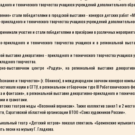
адного и технического творчества учащихся учреждений дополнительного обра
ние» стали победителями в городской выставке - конкурсе детских работ «М
о-прикладного и технического творчества учащихся учреждений дополнительног
принимали участие и стали победителями и призёрами в различных мероприяти
-прикладного и технического творчества учащихся и в региональной выста
й выставке декоративно - прикладного и технического творчества учащихся 
икладного творчества.
но-выставочном центре «Радуга», на региональной выставке декоративн
ознание и творчество» (г. Обнинск), в международном заочном конкурсе комп
ивале науки в СГТУ, в региональном отборочном туре III Роботехнического фе
 и фантазия», в региональной выставке декоративно-прикладного и техничес
ми и грамотами.
етских театров моды «Весенний вернисаж». Также коллектив занял 1 и 2 мест
тв, Саратовской областной организации ВТОО «Союз художников России».
ыкальный театр «Детский остров» показал спектакль «Бременские музыканты
ть песни на музыку Г. Гладкова.