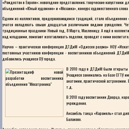
«Рождество в Европе»; новогодние представления; творческие капустники 
объединений «Юный художник» и «Мозаика», конкурс художественного слова
Одним из коллективов, придерживающимся традиций, стало объединение «
учатся овладевать свыше двадцатью различными видами рукоделия. Чет
традиционные праздники: Новый год, 8 Марта, Масленицу. А ещё в коллекти
над младшими, помогают изготавливать поделки, проводят с ними воспитате
Научно – практическая конференция ДТДиМ «Одиссея разума» НОУ «Искател
постоянных участников конференции - воспитанников объединений ДТДиМ «
добавились учащиеся ОУ города.
В 2010 году в ДТДиМ были открыты о
Учащиеся занимались на базе СГТУ им
анатомии, практической астрономии. 
т.д.
В 2010 году воспитанник Дворца, нар
учреждения.
Ансамбль танца «Карамель» стал дипл
Балаково.