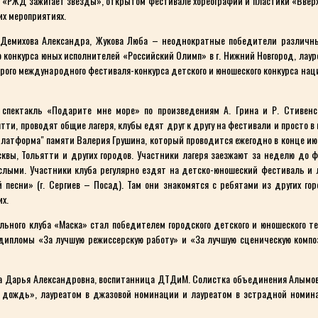
 «РЖД зажигает звёзды», открытом фестивале хореографии и пластики «Вверх
их мероприятиях.
Демихова Александра, Жукова Люба – неоднократные победители различны
 конкурса юных исполнителей «Российский Олимп» в г. Нижний Новгород, лаур
орого международного фестиваля-конкурса детского и юношеского конкурса наци
 спектакль «Подарите мне море» по произведениям А. Грина и Р. Стивенс
и, проводят общие лагеря, клубы едят друг к другу на фестивали и просто в 
латформа" памяти Валерия Грушина, который проводится ежегодно в конце ию
квы, Тольятти и других городов. Участники лагеря заезжают за неделю до 
слыми. Участники клуба регулярно ездят на детско-юношеский фестиваль и л
ой песни» (г. Сергиев – Посад). Там они знакомятся с ребятами из других го
х.
ьного клуба «Маска» стал победителем городского детского и юношеского те
 дипломы «За лучшую режиссерскую работу» и «За лучшую сценическую комп
 Дарья Александровна, воспитанница ДТДиМ. Солистка объединения Алымова 
й дождь», лауреатом в джазовой номинации и лауреатом в эстрадной номин