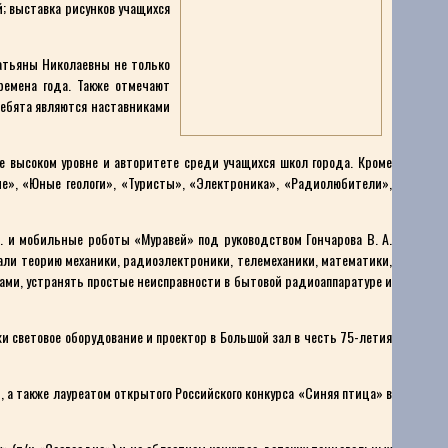
; выставка рисунков учащихся
атьяны Николаевны не только
емена года. Также отмечают
ребята являются наставниками
е высоком уровне и авторитете среди учащихся школ города. Кроме
е», «Юные геологи», «Туристы», «Электроника», «Радиолюбители»,
 и мобильные роботы «Муравей» под руководством Гончарова В. А.
али теорию механики, радиоэлектроники, телемеханики, математики,
ми, устранять простые неисправности в бытовой радиоаппаратуре и
и световое оборудование и проектор в Большой зал в честь 75-летия
 а также лауреатом открытого Российского конкурса «Синяя птица» в