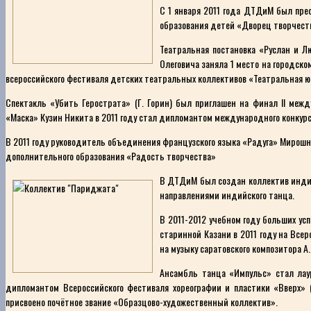
С 1 января 2011 года ДТДиМ был пре
образования детей «Дворец творчест
Театральная постановка «Руслан и Л
Олеговича заняла 1 место на городско
всероссийского фестиваля детских театральных коллективов «Театральная ю
Спектакль «Убить Герострата» (Г. Горин) был приглашен на финал II меж
«Маска» Кузин Никита в 2011 году стал дипломантом международного конкур
В 2011 году руководитель объединения французского языка «Радуга» Мирошни
дополнительного образования «Радость творчества»
В ДТДиМ был создан коллектив индий
направлениями индийского танца.
В 2011-2012 учебном году больших ус
старинной Казани в 2011 году на Все
на музыку саратовского композитора А
Ансамбль танца «Импульс» стал лаур
дипломантом Всероссийского фестиваля хореографии и пластики «Вверх» (
присвоено почётное звание «Образцово-художественный коллектив».