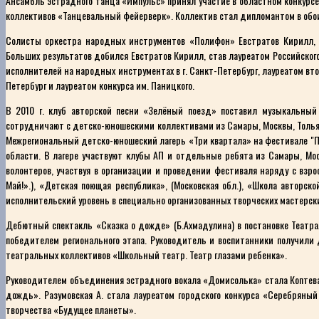
Ансамбль эстрадного танца «Импульс» принял участие в областном конкурсе
коллективов «Танцевальный фейерверк». Коллектив стал дипломантом в обо
Солисты оркестра народных инструментов «Полифон» Евстратов Кирилл, 
Больших результатов добился Евстратов Кирилл, став лауреатом Российского
исполнителей на народных инструментах в г. Санкт-Петербург, лауреатом вт
Петербург и лауреатом конкурса им. Паницкого.
В 2010 г. клуб авторской песни «Зелёный поезд» поставил музыкальный
сотрудничают с детско-юношескими коллективами из Самары, Москвы, Тольятт
Межрегиональный детско-юношеский лагерь «Три квартала» на фестивале "П
области. В лагере участвуют клубы АП и отдельные ребята из Самары, Мос
волонтеров, участвуя в организации и проведении фестиваля наряду с взро
Май!».), «Детская поющая республика», (Московская обл.), «Школа авторск
исполнительский уровень в специально организованных творческих мастерски
Дебютный спектакль «Сказка о дожде» (Б.Ахмадулина) в постановке Театрал
победителем регионального этапа. Руководитель и воспитанники получили
театральных коллективов «Школьный театр. Театр глазами ребенка».
Руководителем объединения эстрадного вокала «Домисолька» стала Коптева
дождь». Разумовская А. стала лауреатом городского конкурса «Серебряны
творчества «Будущее планеты».