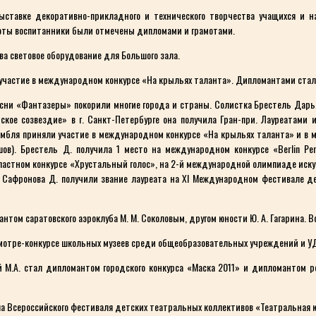
тавке декоративно-прикладного и технического творчества учащихся и на
оты воспитанники были отмечены дипломами и грамотами.
ва световое оборудование для Большого зала.
участие в международном конкурсе «На крыльях таланта». Дипломантами стали
ни «Фантазеры» покорили многие города и страны. Солистка Брестель Дарья 
кое созвездие» в г. Санкт-Петербурге она получила Гран-при. Лауреатами 
амбля приняли участие в международном конкурсе «На крыльях таланта» и в 
шов). Брестель Д. получила 1 место на международном конкурсе «Berlin Per
ластном конкурсе «Хрустальный голос», на 2-й международной олимпиаде искус
 Сафронова Д. получили звание лауреата на XI Международном фестивале дет
нтом саратовского аэроклуба М. М. Соколовым, другом юности Ю. А. Гагарина. 
мотре-конкурсе школьных музеев среди общеобразовательных учреждений и УД
 М.А. стал дипломантом городского конкурса «Маска 2011» и дипломантом р
а Всероссийского фестиваля детских театральных коллективов «Театральная 