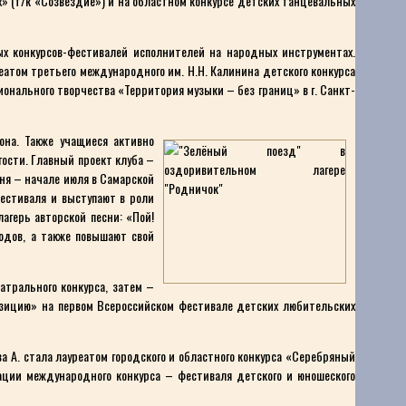
» (т/к «Созвездие») и на областном конкурсе детских танцевальных
х конкурсов-фестивалей исполнителей на народных инструментах.
еатом третьего международного им. Н.Н. Калинина детского конкурса
онального творчества «Территория музыки – без границ» в г. Санкт-
она. Также учащиеся активно
гости. Главный проект клуба –
ня – начале июля в Самарской
фестиваля и выступают в роли
агерь авторской песни: «Пой!
родов, а также повышают свой
атрального конкурса, затем –
озицию» на первом Всероссийском фестивале детских любительских
А. стала лауреатом городского и областного конкурса «Серебряный
ации международного конкурса – фестиваля детского и юношеского