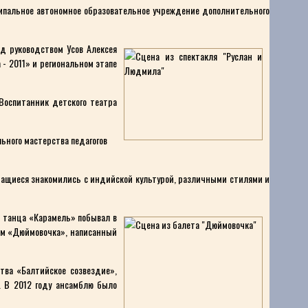
ипальное автономное образовательное учреждение дополнительного
д руководством Усов Алексея
 - 2011» и региональном этапе
Воспитанник детского театра
ьного мастерства педагогов
ащиеся знакомились с индийской культурой, различными стилями и
ь танца «Карамель» побывал в
лем «Дюймовочка», написанный
тва «Балтийское созвездие»,
. В 2012 году ансамблю было