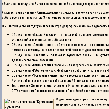
объединения получила 3 место на региональной выставке декоративно-прикл
Учащиеся объединения «Юный художник» и художественной студии «Вдохнове
работа воспитанников заняла 3 место на региональной выставке декоративн
В 2010-2011 учебном году учащиеся Центра допрофессиональной подготовки 
Объединение «Школа Василис» - в городской выставке декоративно
учреждений дополнительного образования.
Объединения «Дизайн-центр», «Витражная роспись» - на регионально
ремесла к искусству», а также на городской выставке декоративно-пр
Объединение "Квилинг «Волшебство бумажных лент» - в культур
дополнительного образования.
Объединение «Компьютерная графика» - во всероссийском конкурсе «П
Объединения «Робототехника», «Мобильные роботы» участвовали в фест
Объединение «Чудесный кувшинчик» - в городском конкурсе «Природа
Лучшие работы воспитанников объединений были удостоены диплома
Театр моды «Феникс» принял участие в 14 региональном фестивале д
СГТУ с участием Поволжского отделения Российской академии художес
В дни новогодних представлений муз
юных артистов, но и умению их исполня