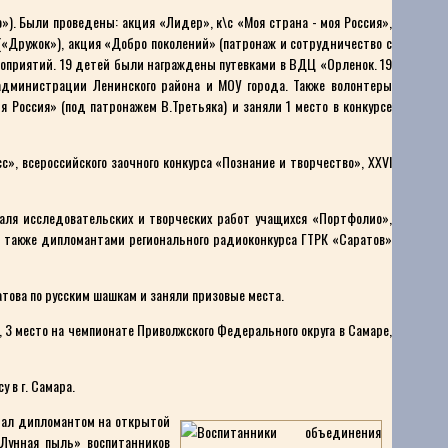
). Были проведены: акция «Лидер», к\с «Моя страна - моя Россия»,
(«Дружок»), акция «Добро поколений» (патронаж и сотрудничество с
роприятий. 19 детей были награждены путевками в ВДЦ «Орленок. 19
администрации Ленинского района и МОУ города. Также волонтеры
 Россия» (под патронажем В.Третьяка) и заняли 1 место в конкурсе
», всероссийского заочного конкурса «Познание и творчество», XXVI
валя исследовательских и творческих работ учащихся «Портфолио»,
а также дипломантами регионального радиоконкурса ГТРК «Саратов»
това по русским шашкам и заняли призовые места.
 3 место на чемпионате Приволжского Федерального округа в Самаре,
 в г. Самара.
стал дипломантом на открытой
«Лунная пыль» воспитанников