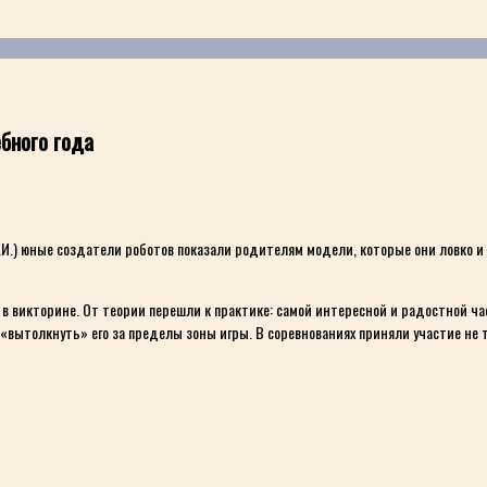
бного года
.И.) юные создатели роботов показали родителям модели, которые они ловко и с
 в викторине. От теории перешли к практике: самой интересной и радостной ч
вытолкнуть» его за пределы зоны игры. В соревнованиях приняли участие не т