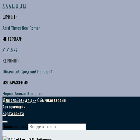
A
A
A
Ц
Ц
Ц
Ц
ШРИФТ:
Arial
Times New Roman
ИНТЕРВАЛ:
х1
х1.5
х2
КЕРНИНГ:
Обычный
Средний
Большой
ИЗОБРАЖЕНИЯ:
Черно-белые
Цветные
Для слабовидящих
Обычная версия
Авторизация
Карта сайта
Поиск по сайту