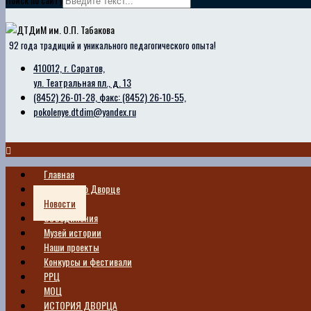
92 года традиций и уникального педагогического опыта!
410012, г. Саратов,
ул. Театральная пл., д. 13
(8452) 26-01-28, факс: (8452) 26-10-55,
pokolenye.dtdim@yandex.ru
Главная
Сведения о Дворце
Новости
Объединения
Музей истории
Наши проекты
Конкурсы и фестивали
РРЦ
МОЦ
ИСТОРИЯ ДВОРЦА