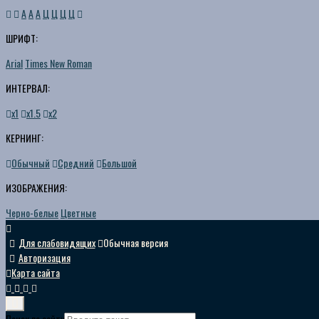
A
A
A
Ц
Ц
Ц
Ц
ШРИФТ:
Arial
Times New Roman
ИНТЕРВАЛ:
х1
х1.5
х2
КЕРНИНГ:
Обычный
Средний
Большой
ИЗОБРАЖЕНИЯ:
Черно-белые
Цветные
Для слабовидящих
Обычная версия
Авторизация
Карта сайта
Поиск по сайту