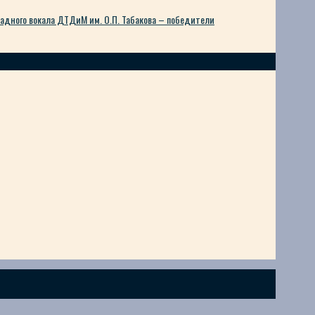
дного вокала ДТДиМ им. О.П. Табакова – победители