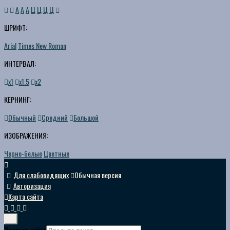
A
A
A
Ц
Ц
Ц
Ц
ШРИФТ:
Arial
Times New Roman
ИНТЕРВАЛ:
х1
х1.5
х2
КЕРНИНГ:
Обычный
Средний
Большой
ИЗОБРАЖЕНИЯ:
Черно-белые
Цветные
Для слабовидящих
Обычная версия
Авторизация
Карта сайта
Поиск по сайту