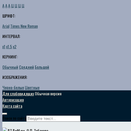
A
A
A
Ц
Ц
Ц
Ц
ШРИФТ:
Arial
Times New Roman
ИНТЕРВАЛ:
х1
х1.5
х2
КЕРНИНГ:
Обычный
Средний
Большой
ИЗОБРАЖЕНИЯ:
Черно-белые
Цветные
Для слабовидящих
Обычная версия
Авторизация
Карта сайта
Поиск по сайту