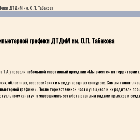
ики ДТДиМ им. О.П. Табакова
пьютерной графики ДТДиМ им. О.П. Табакова
Т.А.) провели небольшой спортивный праздник «Мы вместе» на территории гла
ских, областных, всероссийских и международных конкурсах. Самым талантли
пьютерной графики». После торжественной части учащиеся и их родители прош
виртуальному канату», а завершилась эстафета разными видами прыжков и созд