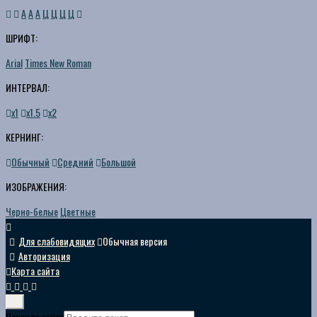
A
A
A
Ц
Ц
Ц
Ц
ШРИФТ:
Arial
Times New Roman
ИНТЕРВАЛ:
х1
х1.5
х2
КЕРНИНГ:
Обычный
Средний
Большой
ИЗОБРАЖЕНИЯ:
Черно-белые
Цветные
Для слабовидящих
Обычная версия
Авторизация
Карта сайта
Поиск по сайту