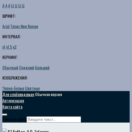
A
A
A
Ц
Ц
Ц
Ц
ШРИФТ:
Arial
Times New Roman
ИНТЕРВАЛ:
х1
х1.5
х2
КЕРНИНГ:
Обычный
Средний
Большой
ИЗОБРАЖЕНИЯ:
Черно-белые
Цветные
Для слабовидящих
Обычная версия
Авторизация
Карта сайта
Поиск по сайту