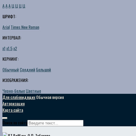
A
A
A
Ц
Ц
Ц
Ц
ШРИФТ:
Arial
Times New Roman
ИНТЕРВАЛ:
х1
х1.5
х2
КЕРНИНГ:
Обычный
Средний
Большой
ИЗОБРАЖЕНИЯ:
Черно-белые
Цветные
Для слабовидящих
Обычная версия
Авторизация
Карта сайта
Поиск по сайту