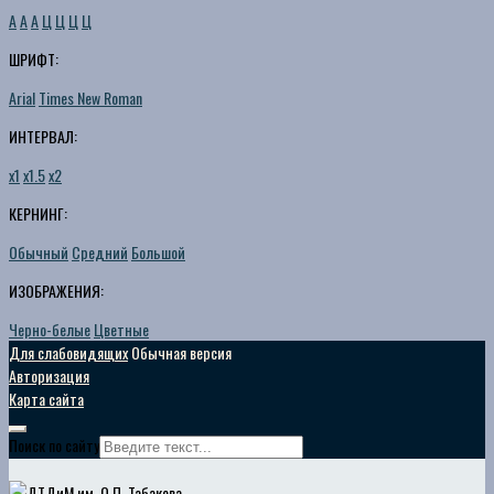
A
A
A
Ц
Ц
Ц
Ц
ШРИФТ:
Arial
Times New Roman
ИНТЕРВАЛ:
х1
х1.5
х2
КЕРНИНГ:
Обычный
Средний
Большой
ИЗОБРАЖЕНИЯ:
Черно-белые
Цветные
Для слабовидящих
Обычная версия
Авторизация
Карта сайта
Поиск по сайту