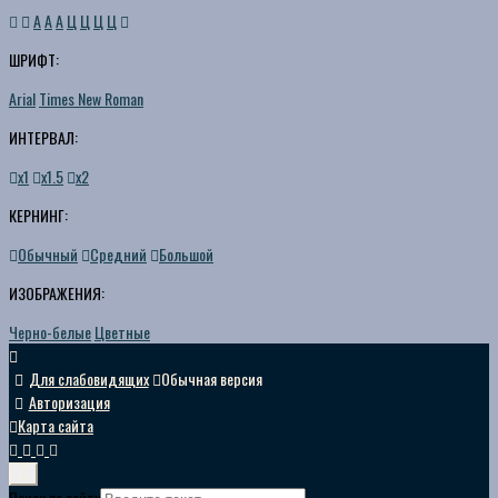
A
A
A
Ц
Ц
Ц
Ц
ШРИФТ:
Arial
Times New Roman
ИНТЕРВАЛ:
х1
х1.5
х2
КЕРНИНГ:
Обычный
Средний
Большой
ИЗОБРАЖЕНИЯ:
Черно-белые
Цветные
Для слабовидящих
Обычная версия
Авторизация
Карта сайта
Поиск по сайту