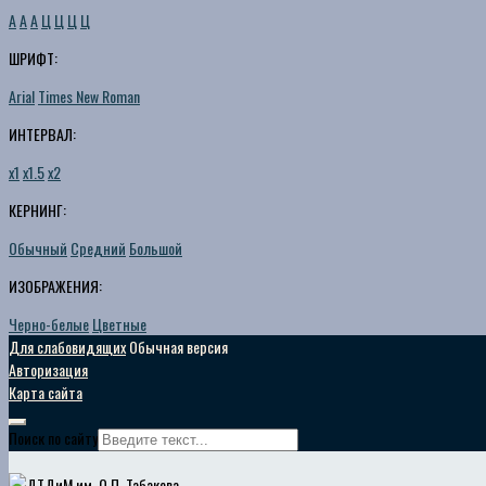
A
A
A
Ц
Ц
Ц
Ц
ШРИФТ:
Arial
Times New Roman
ИНТЕРВАЛ:
х1
х1.5
х2
КЕРНИНГ:
Обычный
Средний
Большой
ИЗОБРАЖЕНИЯ:
Черно-белые
Цветные
Для слабовидящих
Обычная версия
Авторизация
Карта сайта
Поиск по сайту